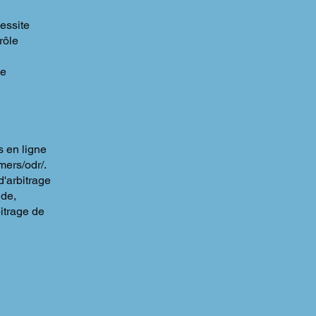
essite
rôle
de
s en ligne
mers/odr/.
d'arbitrage
 de,
itrage de