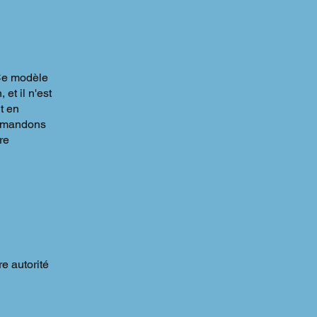
 Ce modèle
et il n'est
t en
ommandons
re
e autorité