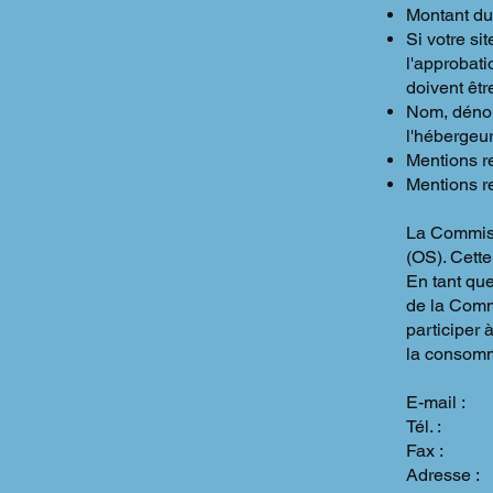
Montant du
Si votre si
l'approbati
doivent êtr
Nom, dénom
l'hébergeur
Mentions re
Mentions re
La Commiss
(OS). Cette
En tant que
de la Comm
participer 
la consomm
E-mail :
Tél. :
Fax :
Adresse :