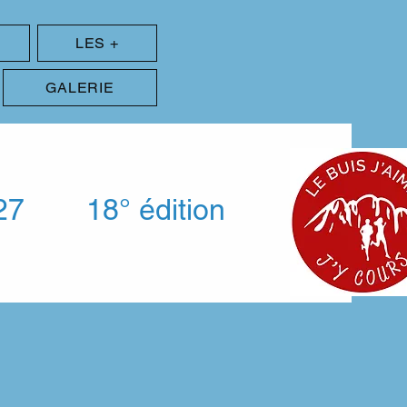
LES +
GALERIE
27
18° édition