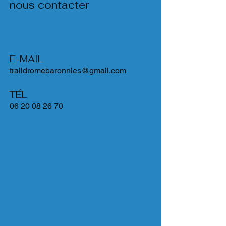
nous contacter
E-MAIL
traildromebaronnies@gmail.com
TÉL
06 20 08 26 70