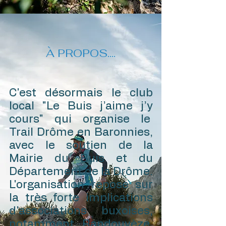
À PROPOS....
C'est désormais le club
local "Le Buis j’aime j’y
cours" qui organise le
Trail Drôme en Baronnies,
avec le soutien de la
Mairie du Buis et du
Département de la Drôme.
L'organisation repose sur
la très forte implications
d'associations buxoises,
notamment Randouvèze,